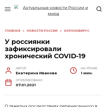
Перейти
к
содержанию
ГЛАВНАЯ
»
НОВОСТИ РОССИИ
»
КОРОНАВИРУС
У россиянки
зафиксировали
хронический COVID-19
АВТОР
НА ЧТЕНИЕ
Екатерина Иванова
1 мин.
ОПУБЛИКОВАНО
07.01.2021
О тяжелых последствиях перенесенного в