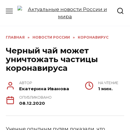
Перейти
к
содержанию
ГЛАВНАЯ
»
НОВОСТИ РОССИИ
»
КОРОНАВИРУС
Черный чай может
уничтожать частицы
коронавируса
АВТОР
НА ЧТЕНИЕ
Екатерина Иванова
1 мин.
ОПУБЛИКОВАНО
08.12.2020
Ученые опытным путем доказали, что