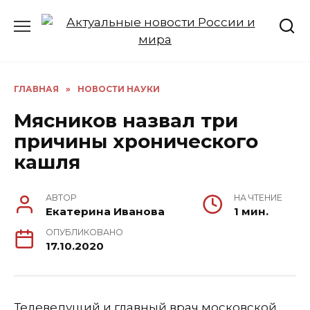
Перейти
к
содержанию
ГЛАВНАЯ
»
НОВОСТИ НАУКИ
Мясников назвал три
причины хронического
кашля
АВТОР
НА ЧТЕНИЕ
Екатерина Иванова
1 мин.
ОПУБЛИКОВАНО
17.10.2020
Телеведущий и главный врач московской