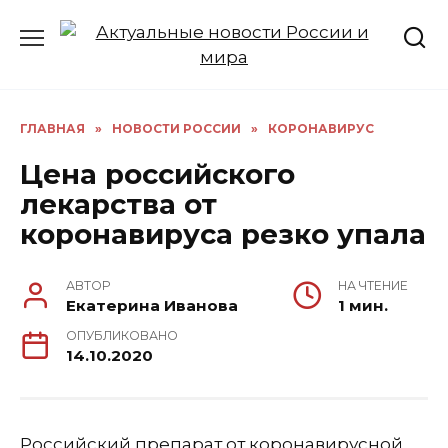
Перейти
к
содержанию
ГЛАВНАЯ
»
НОВОСТИ РОССИИ
»
КОРОНАВИРУС
Цена российского
лекарства от
коронавируса резко упала
АВТОР
НА ЧТЕНИЕ
Екатерина Иванова
1 мин.
ОПУБЛИКОВАНО
14.10.2020
Российский препарат от коронавирусной