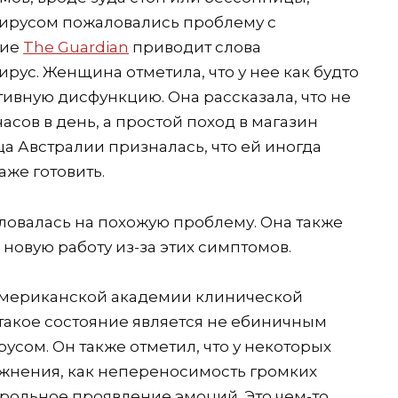
ирусом пожаловались проблему с
ние
The Guardian
приводит слова
ус. Женщина отметила, что у нее как будто
итивную дисфункцию. Она рассказала, что не
асов в день, а простой поход в магазин
а Австралии призналась, что ей иногда
аже готовить.
овалась на похожую проблему. Она также
а новую работу из-за этих симптомов.
Американской академии клинической
такое состояние является не ебиничным
сом. Он также отметил, что у некоторых
ожнения, как непереносимость громких
трольное проявление эмоций. Это чем-то