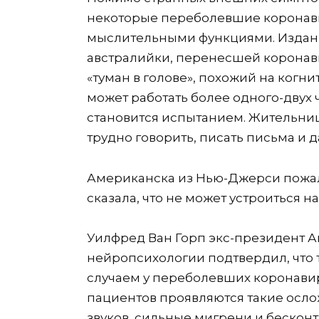
некоторые переболевшие коронав
мыслительными функциями.
Изда
австралийки, перенесшей коронавир
«туман в голове», похожий на когн
может работать более одного-двух ч
становится испытанием. Жительниц
трудно говорить, писать письма и д
Американска из Нью-Джерси пожал
сказала, что не может устроиться н
Уилфред Ван Горп экс-президент 
нейропсихологии подтвердил, что 
случаем у переболевших коронавиру
пациентов проявляются такие осл
звуков, сильные мигрени и бескон