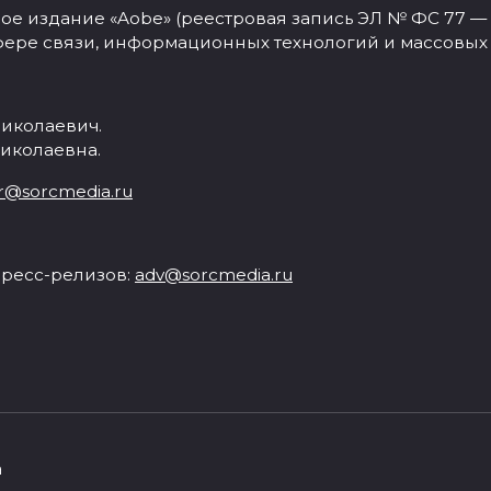
 издание «Aobe» (реестровая запись ЭЛ № ФС 77 — 77
фере связи, информационных технологий и массовых
иколаевич.
иколаевна.
r@sorcmedia.ru
ресс-релизов:
adv@sorcmedia.ru
а