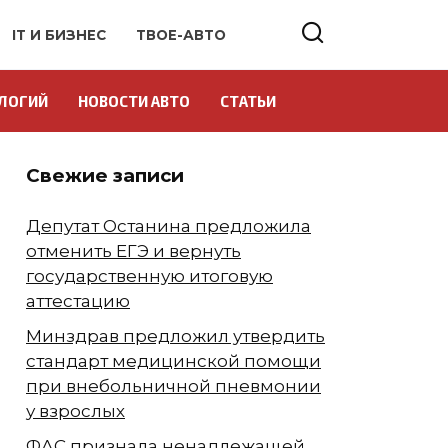
IT И БИЗНЕС
ТВОЕ-АВТО
ЛОГИЙ
НОВОСТИ АВТО
СТАТЬИ
Свежие записи
Депутат Останина предложила
отменить ЕГЭ и вернуть
государственную итоговую
аттестацию
Минздрав предложил утвердить
стандарт медицинской помощи
при внебольничной пневмонии
у взрослых
ФАС признала ненадлежащей