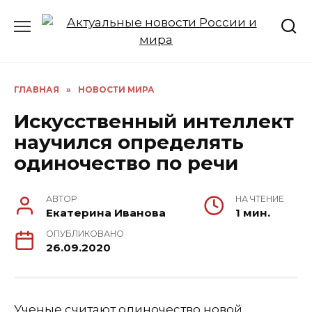
Перейти
к
содержанию
ГЛАВНАЯ
»
НОВОСТИ МИРА
Искусственный интеллект
научился определять
одиночество по речи
АВТОР
НА ЧТЕНИЕ
Екатерина Иванова
1 мин.
ОПУБЛИКОВАНО
26.09.2020
Ученые считают одиночество новой