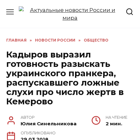
Перейти
к
содержанию
ГЛАВНАЯ
»
НОВОСТИ РОССИИ
»
ОБЩЕСТВО
Кадыров выразил
готовность разыскать
украинского пранкера,
распускавшего ложные
слухи про число жертв в
Кемерово
АВТОР
НА ЧТЕНИЕ
Юлия Синельникова
2 мин.
ОПУБЛИКОВАНО
29.03.2018