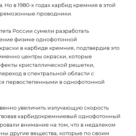
Но в 1980-х годах карбид кремния в этой
прямозонные проводники.
ета России сумели разработать
нение физике однофотонной
раски в карбиде кремния, подтвердив это
именно центры окраски, которые
ефекты кристаллической решетки,
ереход в спектральной области с
ся первостепенными в однофотонной
твенно увеличить излучающую скорость
ствовав карбидокремниевый однофотонный
ровали внимание на том, что в недалеком
ены другие вещества, которые по своим