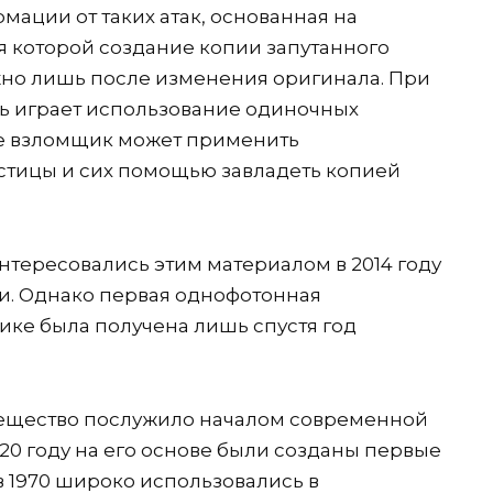
ации от таких атак, основанная на
я которой создание копии запутанного
жно лишь после изменения оригинала. При
 играет использование одиночных
чае взломщик может применить
тицы и сих помощью завладеть копией
тересовались этим материалом в 2014 году
ти. Однако первая однофотонная
ке была получена лишь спустя год
 вещество послужило началом современной
20 году на его основе были созданы первые
 1970 широко использовались в