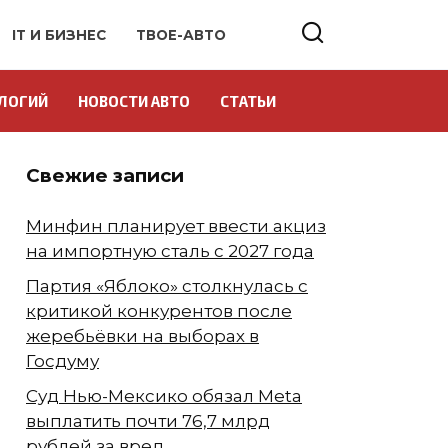
IT И БИЗНЕС
ТВОЕ-АВТО
ЛОГИЙ
НОВОСТИ АВТО
СТАТЬИ
Свежие записи
Минфин планирует ввести акциз
на импортную сталь с 2027 года
Партия «Яблоко» столкнулась с
критикой конкурентов после
жеребьёвки на выборах в
Госдуму
Суд Нью-Мексико обязал Meta
выплатить почти 76,7 млрд
рублей за вред