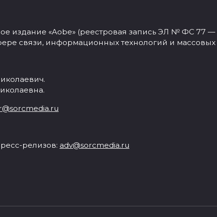
 издание «Aobe» (реестровая запись ЭЛ № ФС 77 — 77
фере связи, информационных технологий и массовых
иколаевич.
иколаевна.
r@sorcmedia.ru
ресс-релизов:
adv@sorcmedia.ru