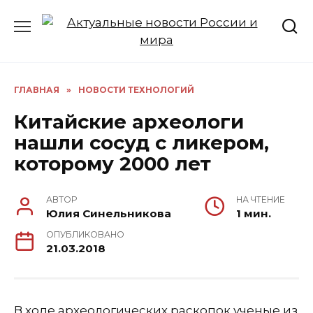
Перейти
к
содержанию
ГЛАВНАЯ
»
НОВОСТИ ТЕХНОЛОГИЙ
Китайские археологи
нашли сосуд с ликером,
которому 2000 лет
АВТОР
НА ЧТЕНИЕ
Юлия Синельникова
1 мин.
ОПУБЛИКОВАНО
21.03.2018
В ходе археологических раскопок ученые из