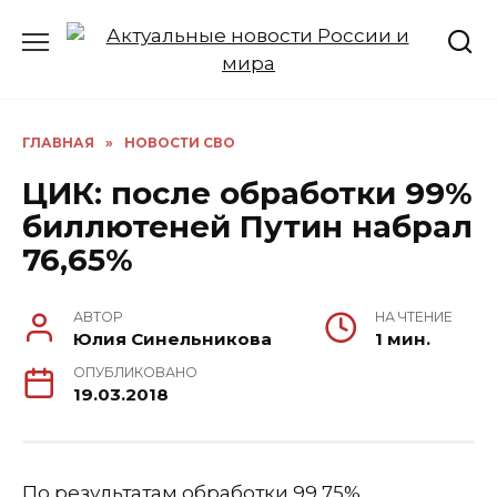
Перейти
к
содержанию
ГЛАВНАЯ
»
НОВОСТИ СВО
ЦИК: после обработки 99%
биллютеней Путин набрал
76,65%
АВТОР
НА ЧТЕНИЕ
Юлия Синельникова
1 мин.
ОПУБЛИКОВАНО
19.03.2018
По результатам обработки 99,75%