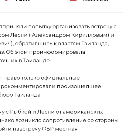
дприняли попытку организовать встречу с
ом Лесли ( Александром Кирилловым) и
вич), обратившись к властям Таиланда,
аз. Об этом проинформировала
очник в Таиланде.
т право только официальные
— прокомментировали произошедшее
бюро Таиланда.
чу с Рыбкой и Лесли от американских
однако возникло сопротивление со стороны
ойти навстречу ФБР местная