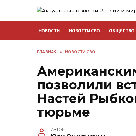
Перейти
к
содержанию
НОВОСТИ
НОВОСТИ СВО
ОБЩЕСТВО
ГЛАВНАЯ
»
НОВОСТИ СВО
Американским
позволили вст
Настей Рыбко
тюрьме
АВТОР
Юлия Синельникова