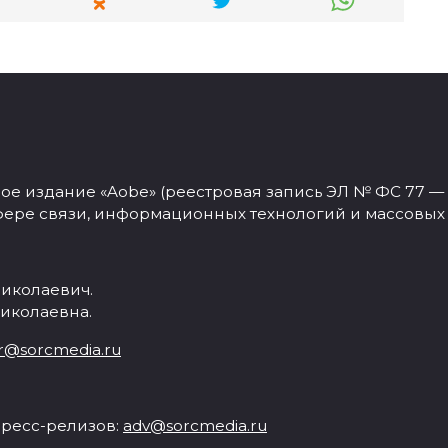
 издание «Aobe» (реестровая запись ЭЛ № ФС 77 — 77
фере связи, информационных технологий и массовых
иколаевич.
иколаевна.
r@sorcmedia.ru
ресс-релизов:
adv@sorcmedia.ru