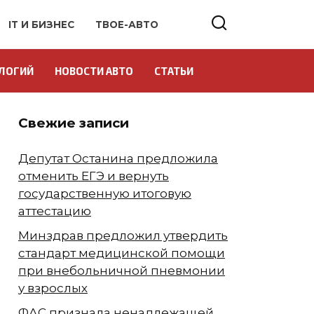
IT И БИЗНЕС
ТВОЕ-АВТО
ЛОГИЙ
НОВОСТИ АВТО
СТАТЬИ
Свежие записи
Депутат Останина предложила
отменить ЕГЭ и вернуть
государственную итоговую
аттестацию
Минздрав предложил утвердить
стандарт медицинской помощи
при внебольничной пневмонии
у взрослых
ФАС признала ненадлежащей