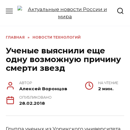
Перейти
к
содержанию
ГЛАВНАЯ
»
НОВОСТИ ТЕХНОЛОГИЙ
Ученые выяснили еще
одну возможную причину
смерти звезд
АВТОР
НА ЧТЕНИЕ
Алексей Воронцов
2 мин.
ОПУБЛИКОВАНО
28.02.2018
Группа ученых из Уорикского университета