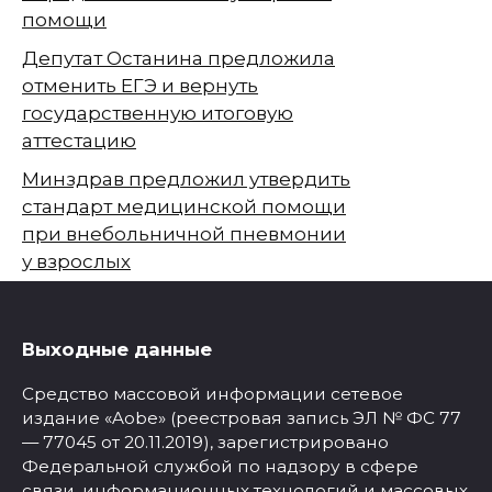
помощи
Депутат Останина предложила
отменить ЕГЭ и вернуть
государственную итоговую
аттестацию
Минздрав предложил утвердить
стандарт медицинской помощи
при внебольничной пневмонии
у взрослых
Выходные данные
Средство массовой информации сетевое
издание «Aobe» (реестровая запись ЭЛ № ФС 77
— 77045 от 20.11.2019), зарегистрировано
Федеральной службой по надзору в сфере
связи, информационных технологий и массовых