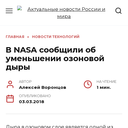
Перейти
к
содержанию
ГЛАВНАЯ
»
НОВОСТИ ТЕХНОЛОГИЙ
В NASA сообщили об
уменьшении озоновой
дыры
АВТОР
НА ЧТЕНИЕ
Алексей Воронцов
1 мин.
ОПУБЛИКОВАНО
03.03.2018
Дыра в озоновом слое является одной из