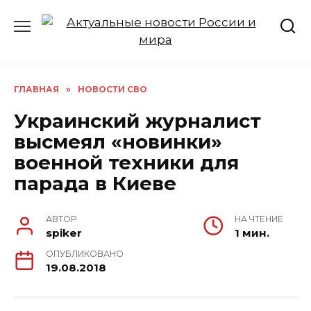
Перейти
к
содержанию
ГЛАВНАЯ
»
НОВОСТИ СВО
Украинский журналист
высмеял «новинки»
военной техники для
парада в Киеве
АВТОР
НА ЧТЕНИЕ
spiker
1 мин.
ОПУБЛИКОВАНО
19.08.2018