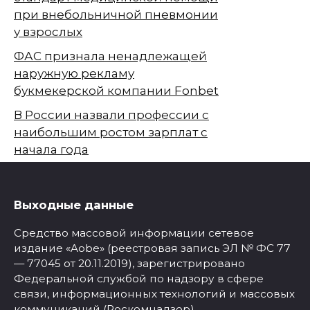
при внебольничной пневмонии
у взрослых
ФАС признала ненадлежащей
наружную рекламу
букмекерской компании Fonbet
В России назвали профессии с
наибольшим ростом зарплат с
начала года
Выходные данные
Средство массовой информации сетевое
издание «Aobe» (реестровая запись ЭЛ № ФС 77
— 77045 от 20.11.2019), зарегистрировано
Федеральной службой по надзору в сфере
связи, информационных технологий и массовых
коммуникаций (Роскомнадзор).