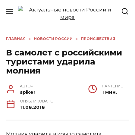
Перейти
к
содержанию
ГЛАВНАЯ
»
НОВОСТИ РОССИИ
»
ПРОИСШЕСТВИЯ
В самолет с российскими
туристами ударила
молния
АВТОР
НА ЧТЕНИЕ
spiker
1 мин.
ОПУБЛИКОВАНО
11.08.2018
Молния ударила в крыло самолета,