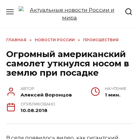
Перейти
к
содержанию
ГЛАВНАЯ
»
НОВОСТИ РОССИИ
»
ПРОИСШЕСТВИЯ
Огромный американский
самолет уткнулся носом в
землю при посадке
АВТОР
НА ЧТЕНИЕ
Алексей Воронцов
1 мин.
ОПУБЛИКОВАНО
10.08.2018
В сети появилось видео, как гигантский