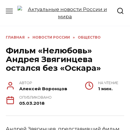
Перейти
к
содержанию
ГЛАВНАЯ
»
НОВОСТИ РОССИИ
»
ОБЩЕСТВО
Фильм «Нелюбовь»
Андрея Звягинцева
остался без «Оскара»
АВТОР
НА ЧТЕНИЕ
Алексей Воронцов
1 мин.
ОПУБЛИКОВАНО
05.03.2018
Андрей Звягинцев, представивший фильм