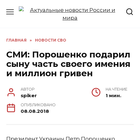
Перейти
к
содержанию
ГЛАВНАЯ
»
НОВОСТИ СВО
СМИ: Порошенко подарил
сыну часть своего имения
и миллион гривен
АВТОР
НА ЧТЕНИЕ
spiker
1 мин.
ОПУБЛИКОВАНО
08.08.2018
Президент Украины Петр Порошенко