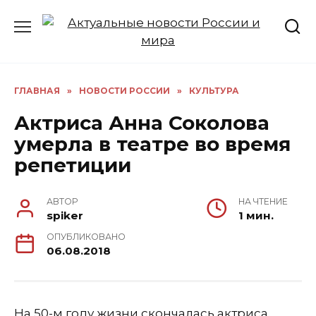
Перейти
к
содержанию
ГЛАВНАЯ
»
НОВОСТИ РОССИИ
»
КУЛЬТУРА
Актриса Анна Соколова
умерла в театре во время
репетиции
АВТОР
НА ЧТЕНИЕ
spiker
1 мин.
ОПУБЛИКОВАНО
06.08.2018
На 50-м году жизни скончалась актриса