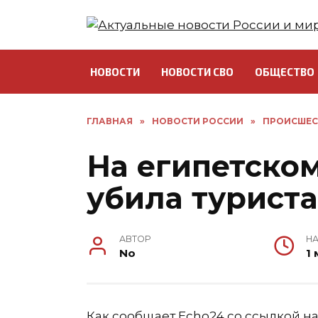
Перейти
к
содержанию
НОВОСТИ
НОВОСТИ СВО
ОБЩЕСТВО
ГЛАВНАЯ
»
НОВОСТИ РОССИИ
»
ПРОИСШЕС
На египетском
убила туриста
АВТОР
НА
No
1 
Как сообщает Echo24 со ссылкой н