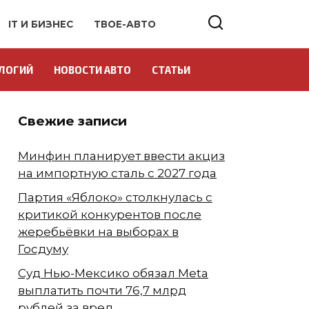
IT И БИЗНЕС
ТВОЕ-АВТО
ЛОГИЙ
НОВОСТИ АВТО
СТАТЬИ
Свежие записи
Минфин планирует ввести акциз
на импортную сталь с 2027 года
Партия «Яблоко» столкнулась с
критикой конкурентов после
жеребьёвки на выборах в
Госдуму
Суд Нью-Мексико обязал Meta
выплатить почти 76,7 млрд
рублей за вред