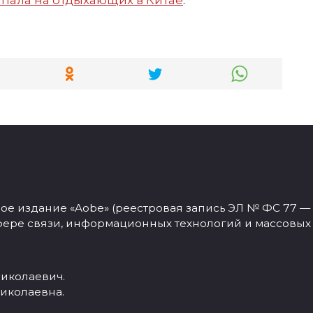
апала на отдыхающих в Китае
.
 издание «Aobe» (реестровая запись ЭЛ № ФС 77 — 77
фере связи, информационных технологий и массовых
иколаевич.
иколаевна.