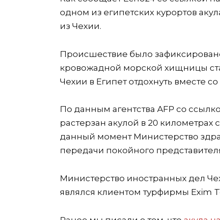
одном из египетских курортов акул
из Чехии.
Происшествие было зафиксировано
кровожадной морской хищницы ста
Чехии в Египет отдохнуть вместе со
По данным агентства AFP со ссылк
растерзан акулой в 20 километрах 
данный момент Министерство здра
передачи покойного представител
Министерство иностранных дел Чех
являлся клиентом турфирмы Exim T