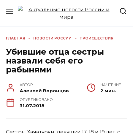
Перейти
к
содержанию
ГЛАВНАЯ
»
НОВОСТИ РОССИИ
»
ПРОИСШЕСТВИЯ
Убившие отца сестры
назвали себя его
рабынями
АВТОР
НА ЧТЕНИЕ
Алексей Воронцов
2 мин.
ОПУБЛИКОВАНО
31.07.2018
Сестры Хачатурян, девушки 17, 18 и 19 лет, с