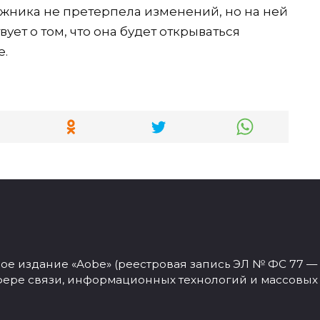
жника не претерпела изменений, но на ней
вует о том, что она будет открываться
е.
 издание «Aobe» (реестровая запись ЭЛ № ФС 77 — 77
фере связи, информационных технологий и массовых