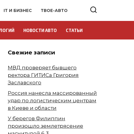
IT И БИЗНЕС
ТВОЕ-АВТО
ЛОГИЙ
НОВОСТИ АВТО
СТАТЬИ
Свежие записи
МВД проверяет бывшего
ректора ГИТИСа Григория
Заславского
Россия нанесла массированный
удар по логистическим центрам
в Киеве и области
У берегов Филиппин
произошло землетрясение
магнитудой 6,3