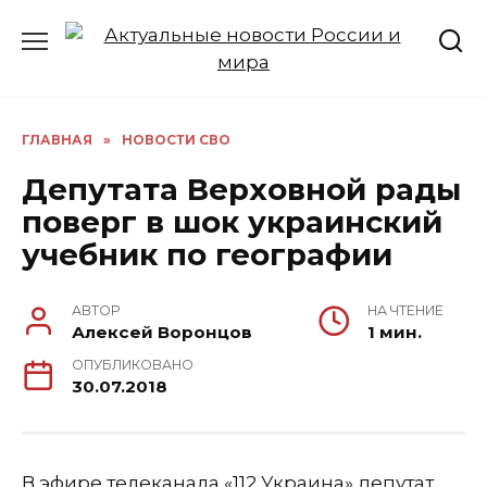
Перейти
к
содержанию
ГЛАВНАЯ
»
НОВОСТИ СВО
Депутата Верховной рады
поверг в шок украинский
учебник по географии
АВТОР
НА ЧТЕНИЕ
Алексей Воронцов
1 мин.
ОПУБЛИКОВАНО
30.07.2018
В эфире телеканала «112 Украина» депутат