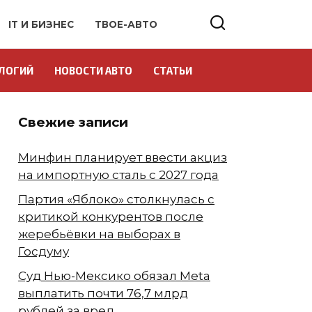
IT И БИЗНЕС
ТВОЕ-АВТО
ЛОГИЙ
НОВОСТИ АВТО
СТАТЬИ
Свежие записи
Минфин планирует ввести акциз
на импортную сталь с 2027 года
Партия «Яблоко» столкнулась с
критикой конкурентов после
жеребьёвки на выборах в
Госдуму
Суд Нью-Мексико обязал Meta
выплатить почти 76,7 млрд
рублей за вред