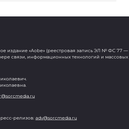
 издание «Aobe» (реестровая запись ЭЛ № ФС 77 — 77
фере связи, информационных технологий и массовых
иколаевич.
иколаевна.
r@sorcmedia.ru
ресс-релизов:
adv@sorcmedia.ru