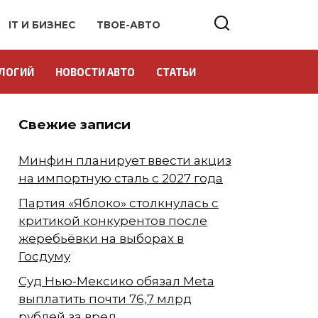
IT И БИЗНЕС
ТВОЕ-АВТО
ЛОГИЙ
НОВОСТИ АВТО
СТАТЬИ
Свежие записи
Минфин планирует ввести акциз
на импортную сталь с 2027 года
Партия «Яблоко» столкнулась с
критикой конкурентов после
жеребьёвки на выборах в
Госдуму
Суд Нью-Мексико обязал Meta
выплатить почти 76,7 млрд
рублей за вред