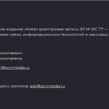
 издание «Aobe» (реестровая запись ЭЛ № ФС 77 — 77
фере связи, информационных технологий и массовых
иколаевич.
иколаевна.
r@sorcmedia.ru
ресс-релизов:
adv@sorcmedia.ru