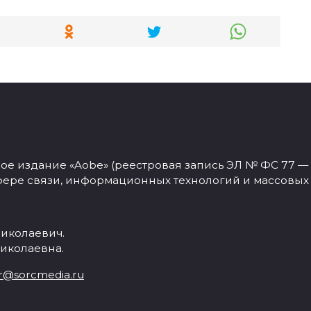
 издание «Aobe» (реестровая запись ЭЛ № ФС 77 — 77
фере связи, информационных технологий и массовых
иколаевич.
иколаевна.
r@sorcmedia.ru