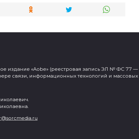
 издание «Aobe» (реестровая запись ЭЛ № ФС 77 — 77
фере связи, информационных технологий и массовых
иколаевич.
иколаевна.
r@sorcmedia.ru