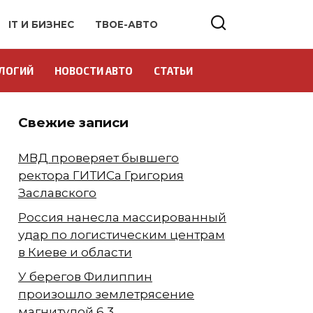
IT И БИЗНЕС
ТВОЕ-АВТО
ЛОГИЙ
НОВОСТИ АВТО
СТАТЬИ
Свежие записи
МВД проверяет бывшего
ректора ГИТИСа Григория
Заславского
Россия нанесла массированный
удар по логистическим центрам
в Киеве и области
У берегов Филиппин
произошло землетрясение
магнитудой 6,3