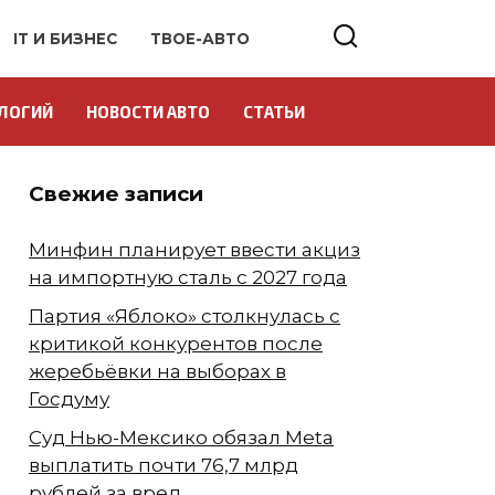
IT И БИЗНЕС
ТВОЕ-АВТО
ЛОГИЙ
НОВОСТИ АВТО
СТАТЬИ
Свежие записи
Минфин планирует ввести акциз
на импортную сталь с 2027 года
Партия «Яблоко» столкнулась с
критикой конкурентов после
жеребьёвки на выборах в
Госдуму
Суд Нью-Мексико обязал Meta
выплатить почти 76,7 млрд
рублей за вред