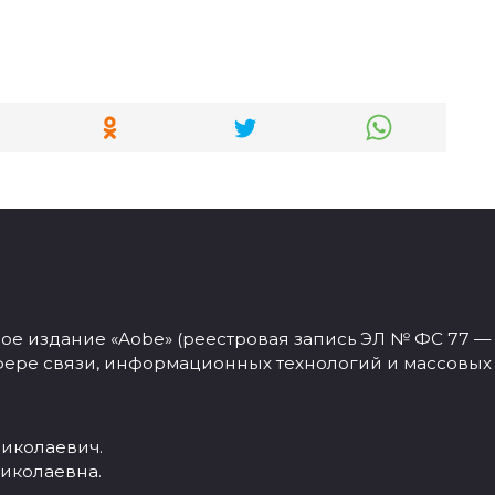
 издание «Aobe» (реестровая запись ЭЛ № ФС 77 — 77
фере связи, информационных технологий и массовых
иколаевич.
иколаевна.