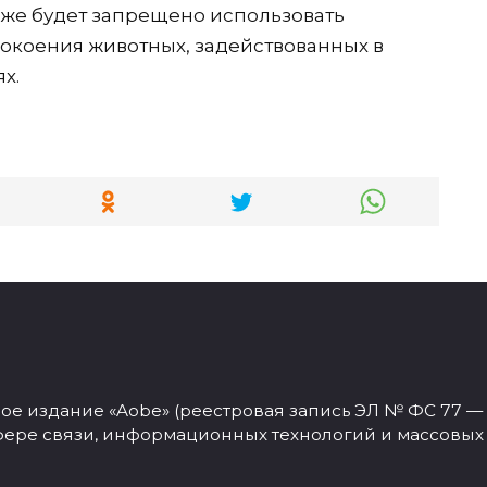
кже будет запрещено использовать
окоения животных, задействованных в
х.
 издание «Aobe» (реестровая запись ЭЛ № ФС 77 — 77
фере связи, информационных технологий и массовых