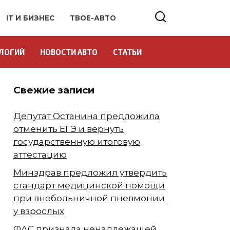
IT И БИЗНЕС
ТВОЕ-АВТО
ЛОГИЙ
НОВОСТИ АВТО
СТАТЬИ
Свежие записи
Депутат Останина предложила
отменить ЕГЭ и вернуть
государственную итоговую
аттестацию
Минздрав предложил утвердить
стандарт медицинской помощи
при внебольничной пневмонии
у взрослых
ФАС признала ненадлежащей