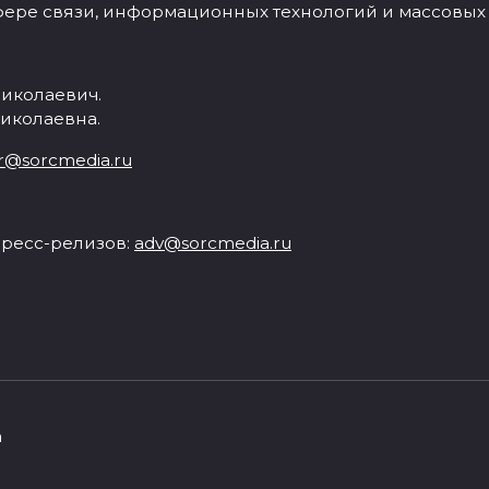
фере связи, информационных технологий и массовых
иколаевич.
иколаевна.
r@sorcmedia.ru
ресс-релизов:
adv@sorcmedia.ru
а