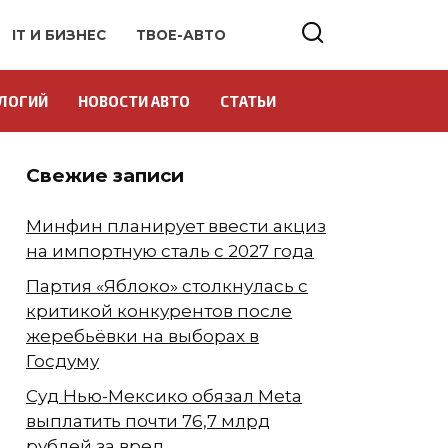
IT И БИЗНЕС
ТВОЕ-АВТО
ЛОГИЙ
НОВОСТИ АВТО
СТАТЬИ
Свежие записи
Минфин планирует ввести акциз
на импортную сталь с 2027 года
Партия «Яблоко» столкнулась с
критикой конкурентов после
жеребьёвки на выборах в
Госдуму
Суд Нью-Мексико обязал Meta
выплатить почти 76,7 млрд
рублей за вред