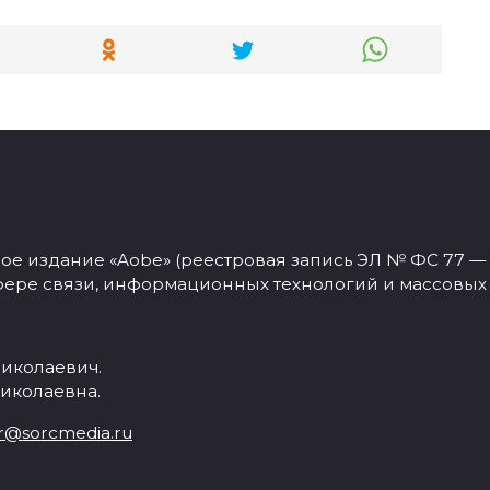
 издание «Aobe» (реестровая запись ЭЛ № ФС 77 — 77
фере связи, информационных технологий и массовых
иколаевич.
иколаевна.
r@sorcmedia.ru