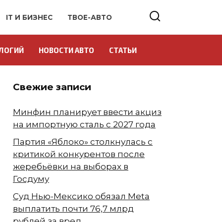
IT И БИЗНЕС
ТВОЕ-АВТО
ЛОГИЙ
НОВОСТИ АВТО
СТАТЬИ
Свежие записи
Минфин планирует ввести акциз
на импортную сталь с 2027 года
Партия «Яблоко» столкнулась с
критикой конкурентов после
жеребьёвки на выборах в
Госдуму
Суд Нью-Мексико обязал Meta
выплатить почти 76,7 млрд
рублей за вред