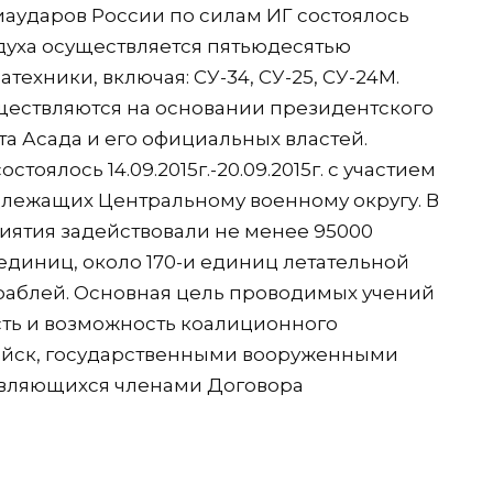
иаударов России по силам ИГ состоялось
оздуха осуществляется пятьюдесятью
ехники, включая: СУ-34, СУ-25, СУ-24М.
ществляются на основании президентского
та Асада и его официальных властей.
тоялось 14.09.2015г.-20.09.2015г. с участием
длежащих Центральному военному округу. В
ятия задействовали не менее 95000
единиц, около 170-и единиц летательной
ораблей. Основная цель проводимых учений
сть и возможность коалиционного
ойск, государственными вооруженными
 являющихся членами Договора