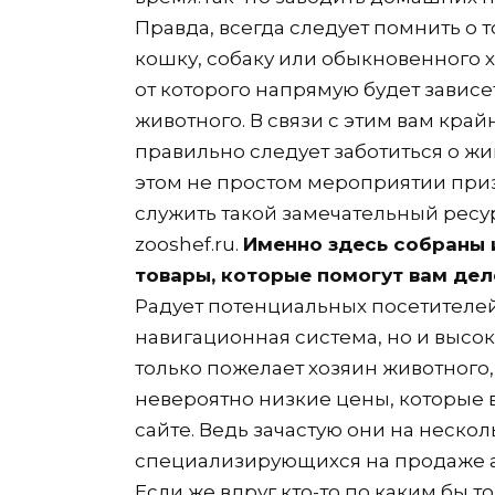
Правда, всегда следует помнить о т
кошку, собаку или обыкновенного х
от которого напрямую будет зависет
животного. В связи с этим вам край
правильно следует заботиться о жив
этом не простом мероприятии приз
служить такой замечательный ресу
zooshef.ru.
Именно здесь собраны 
товары, которые помогут вам дел
Радует потенциальных посетителей
навигационная система, но и высоки
только пожелает хозяин животного,
невероятно низкие цены, которые 
сайте. Ведь зачастую они на нескол
специализирующихся на продаже а
Если же вдруг кто-то по каким бы 