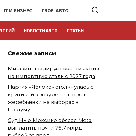
IT И БИЗНЕС
ТВОЕ-АВТО
ЛОГИЙ
НОВОСТИ АВТО
СТАТЬИ
Свежие записи
Минфин планирует ввести акциз
на импортную сталь с 2027 года
Партия «Яблоко» столкнулась с
критикой конкурентов после
жеребьёвки на выборах в
Госдуму
Суд Нью-Мексико обязал Meta
выплатить почти 76,7 млрд
рублей за вред