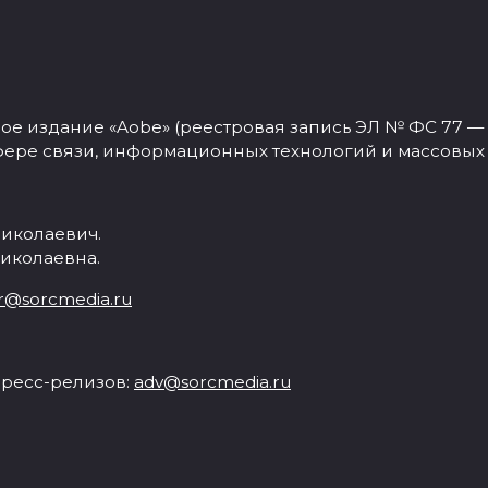
 издание «Aobe» (реестровая запись ЭЛ № ФС 77 — 77
фере связи, информационных технологий и массовых
иколаевич.
иколаевна.
r@sorcmedia.ru
ресс-релизов:
adv@sorcmedia.ru