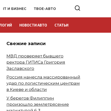
IT И БИЗНЕС
ТВОЕ-АВТО
ЛОГИЙ
НОВОСТИ АВТО
СТАТЬИ
Свежие записи
МВД проверяет бывшего
ректора ГИТИСа Григория
Заславского
Россия нанесла массированный
удар по логистическим центрам
в Киеве и области
У берегов Филиппин
произошло землетрясение
магнитудой 6,3