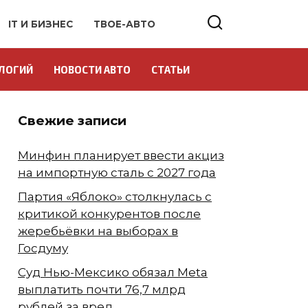
IT И БИЗНЕС
ТВОЕ-АВТО
ЛОГИЙ
НОВОСТИ АВТО
СТАТЬИ
Свежие записи
Минфин планирует ввести акциз
на импортную сталь с 2027 года
Партия «Яблоко» столкнулась с
критикой конкурентов после
жеребьёвки на выборах в
Госдуму
Суд Нью-Мексико обязал Meta
выплатить почти 76,7 млрд
рублей за вред