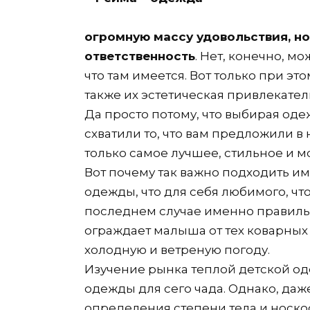
огромную массу удовольствия, н
ответственность
. Нет, конечно, мо
что там имеется. Вот только при эт
также их эстетическая привлекател
Да просто потому, что выбирая оде
схватили то, что вам предложили в 
только самое лучшее, стильное и мо
Вот почему так важно подходить и
одежды, что для себя любимого, что
последнем случае именно правиль
ограждает малыша от тех коварных 
холодную и ветреную погоду.
Изучение рынка теплой детской од
одежды для сего чада. Однако, даж
определения степени тела и носкос