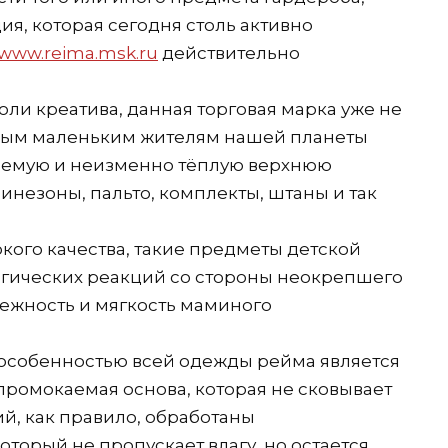
ия, которая сегодня столь активно
www.reima.msk.ru
действительно
ли креатива, данная торговая марка уже не
мым маленьким жителям нашей планеты
аемую и неизменно тёплую верхнюю
бинезоны, пальто, комплекты, штаны и так
кого качества, такие предметы детской
ргических реакций со стороны неокрепшего
нежность и мягкость маминого
 особенностью всей одежды рейма является
промокаемая основа, которая не сковывает
й, как правило, обработаны
торый не пропускает влагу, но остается