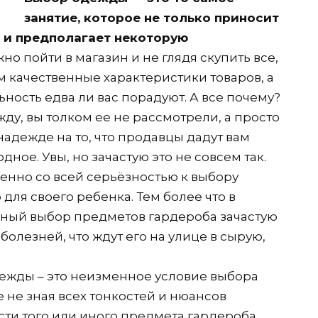
занятие, которое не только приносит
о и предполагает некоторую
жно пойти в магазин и не глядя скупить все,
ом качественные характеристики товаров, а
ьность едва ли вас порадуют. А все почему?
жду, вы толком ее не рассмотрели, а просто
надежде на то, что продавцы дадут вам
дное. Увы, но зачастую это не совсем так.
менно со всей серьёзностью к выбору
 для своего ребенка. Тем более что в
ный выбор предметов гардероба зачастую
болезней, что ждут его на улице в сырую,
ежды – это неизменное условие выбора
е не зная всех тонкостей и нюансов
ти того или иного предмета гардероба,