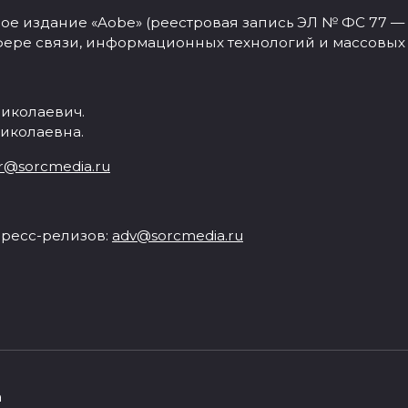
 издание «Aobe» (реестровая запись ЭЛ № ФС 77 — 77
фере связи, информационных технологий и массовых
иколаевич.
иколаевна.
r@sorcmedia.ru
ресс-релизов:
adv@sorcmedia.ru
а