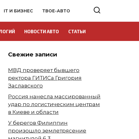
IT И БИЗНЕС
ТВОЕ-АВТО
ЛОГИЙ
НОВОСТИ АВТО
СТАТЬИ
Свежие записи
МВД проверяет бывшего
ректора ГИТИСа Григория
Заславского
Россия нанесла массированный
удар по логистическим центрам
в Киеве и области
У берегов Филиппин
произошло землетрясение
магнитудой 6,3