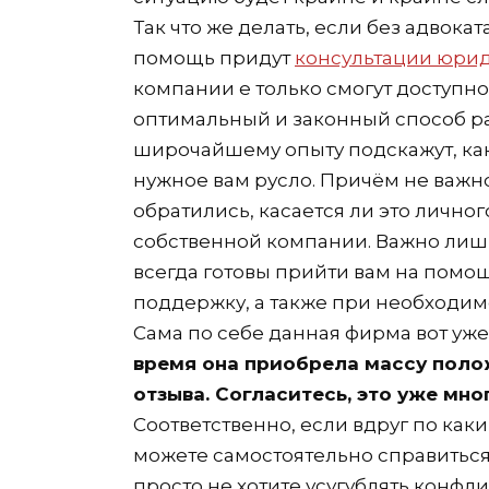
Так что же делать, если без адвокат
помощь придут
консультации юри
компании е только смогут доступн
оптимальный и законный способ ра
широчайшему опыту подскажут, как
нужное вам русло. Причём не важн
обратились, касается ли это лично
собственной компании. Важно лишь
всегда готовы прийти вам на помо
поддержку, а также при необходим
Сама по себе данная фирма вот уже
время она приобрела массу поло
отзыва. Согласитесь, это уже мно
Соответственно, если вдруг по как
можете самостоятельно справитьс
просто не хотите усугублять конфли