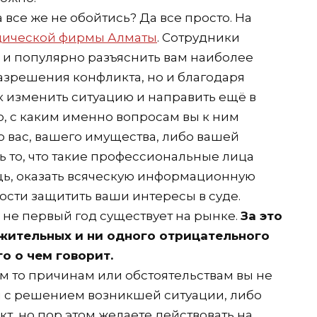
а все же не обойтись? Да все просто. На
дической фирмы Алматы
. Сотрудники
о и популярно разъяснить вам наиболее
зрешения конфликта, но и благодаря
 изменить ситуацию и направить ещё в
о, с каким именно вопросам вы к ним
го вас, вашего имущества, либо вашей
 то, что такие профессиональные лица
щь, оказать всяческую информационную
ости защитить ваши интересы в суде.
 не первый год существует на рынке.
За это
жительных и ни одного отрицательного
го о чем говорит.
им то причинам или обстоятельствам вы не
я с решением возникшей ситуации, либо
кт, но пор этом желаете действовать на