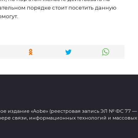
зательном порядке стоит посетить данную
омогут.
 издание «Aobe» (реестровая запись ЭЛ № ФС 77 — 77
фере связи, информационных технологий и массовых