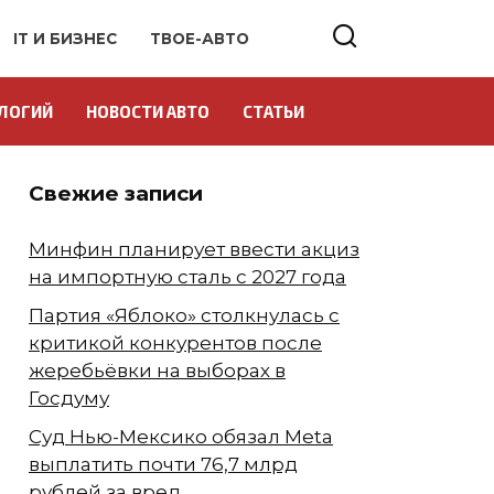
IT И БИЗНЕС
ТВОЕ-АВТО
ЛОГИЙ
НОВОСТИ АВТО
СТАТЬИ
Свежие записи
Минфин планирует ввести акциз
на импортную сталь с 2027 года
Партия «Яблоко» столкнулась с
критикой конкурентов после
жеребьёвки на выборах в
Госдуму
Суд Нью-Мексико обязал Meta
выплатить почти 76,7 млрд
рублей за вред