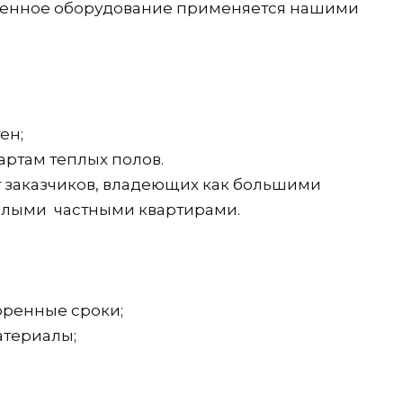
еменное оборудование применяется нашими
ен;
артам теплых полов.
т заказчиков, владеющих как большими
малыми частными квартирами.
оренные сроки;
атериалы;