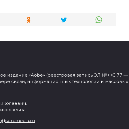
 издание «Aobe» (реестровая запись ЭЛ № ФС 77 — 77
фере связи, информационных технологий и массовых
иколаевич.
иколаевна.
r@sorcmedia.ru