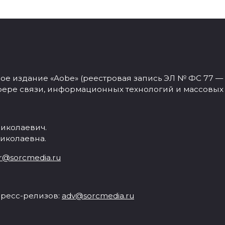
 издание «Aobe» (реестровая запись ЭЛ № ФС 77 — 77
фере связи, информационных технологий и массовых
иколаевич.
иколаевна.
r@sorcmedia.ru
ресс-релизов:
adv@sorcmedia.ru