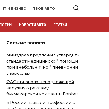
IT И БИЗНЕС
ТВОЕ-АВТО
ЛОГИЙ
НОВОСТИ АВТО
СТАТЬИ
Свежие записи
Минздрав предложил утвердить
стандарт медицинской помощи
при внебольничной пневмонии
у взрослых
ФАС признала ненадлежащей
наружную рекламу
букмекерской компании Fonbet
В России назвали профессии с
наибольшим ростом зарплат с