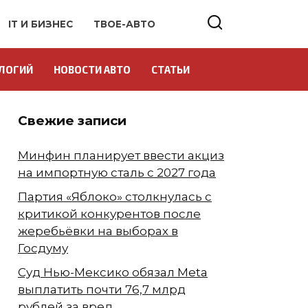
IT И БИЗНЕС
ТВОЕ-АВТО
ЛОГИЙ
НОВОСТИ АВТО
СТАТЬИ
Свежие записи
Минфин планирует ввести акциз
на импортную сталь с 2027 года
Партия «Яблоко» столкнулась с
критикой конкурентов после
жеребьёвки на выборах в
Госдуму
Суд Нью-Мексико обязал Meta
выплатить почти 76,7 млрд
рублей за вред