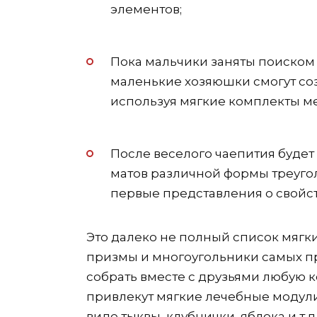
элементов;
Пока мальчики заняты поиском
маленькие хозяюшки смогут соз
используя мягкие комплекты м
После веселого чаепития будет
матов различной формы треуголь
первые представления о свойст
Это далеко не полный список мягки
призмы и многоугольники самых п
собрать вместе с друзьями любую 
привлекут мягкие лечебные модул
виде тыквы, клубнички, яблока и т.