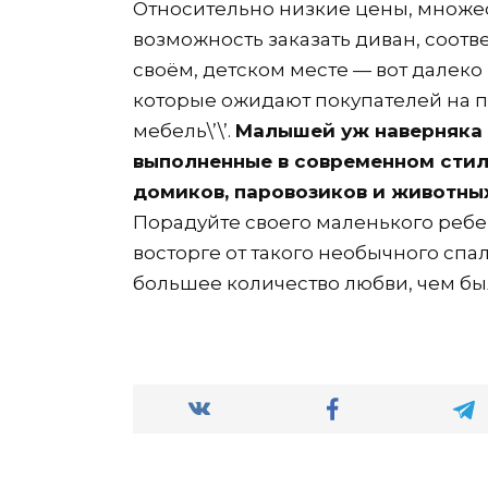
Относительно низкие цены, множес
возможность заказать диван, соот
своём, детском месте — вот далеко
которые ожидают покупателей на пр
мебель\’\’.
Малышей уж наверняка 
выполненные в современном стиле
домиков, паровозиков и животных
Порадуйте своего маленького ребен
восторге от такого необычного спа
большее количество любви, чем был