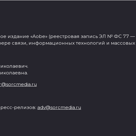
 издание «Aobe» (реестровая запись ЭЛ № ФС 77 — 77
фере связи, информационных технологий и массовых
иколаевич.
иколаевна.
r@sorcmedia.ru
ресс-релизов:
adv@sorcmedia.ru