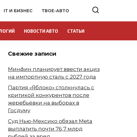
IT И БИЗНЕС
ТВОЕ-АВТО
ЛОГИЙ
НОВОСТИ АВТО
СТАТЬИ
Свежие записи
Минфин планирует ввести акциз
на импортную сталь с 2027 года
Партия «Яблоко» столкнулась с
критикой конкурентов после
жеребьёвки на выборах в
Госдуму
Суд Нью-Мексико обязал Meta
выплатить почти 76,7 млрд
рублей за вред