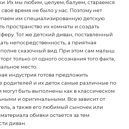
ки. Их мы любим, целуем, балуем, стараемся
в своё время не было у нас. Поэтому нет
купаем им специализированную детскую
ть пространство их комнаты и создать
феру. Тот же детский диван, поставленный
ать непосредственность, а приятная
вполне сказочный вид. При этом сам малыш
орг только от одного осознания того факта,
пальное место.
ная индустрия готова предложить
 родителей и их деток самые различные по
и могут быть выполнены как в классическом
льными и оригинальными. Все зависит от
итель, а также его любимый сыночек или
о материала обивки остаётся за тем
сти диван.