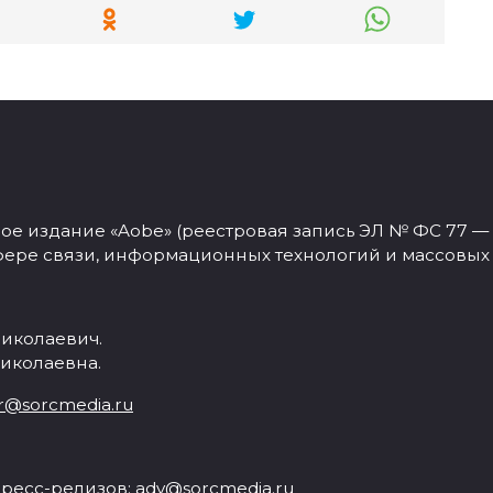
 издание «Aobe» (реестровая запись ЭЛ № ФС 77 — 77
фере связи, информационных технологий и массовых
иколаевич.
иколаевна.
r@sorcmedia.ru
ресс-релизов:
adv@sorcmedia.ru