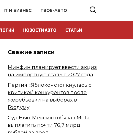
IT И БИЗНЕС
ТВОЕ-АВТО
ЛОГИЙ
НОВОСТИ АВТО
СТАТЬИ
Свежие записи
Минфин планирует ввести акциз
на импортную сталь с 2027 года
Партия «Яблоко» столкнулась с
критикой конкурентов после
жеребьёвки на выборах в
Госдуму
Суд Нью-Мексико обязал Meta
выплатить почти 76,7 млрд
рублей за вред