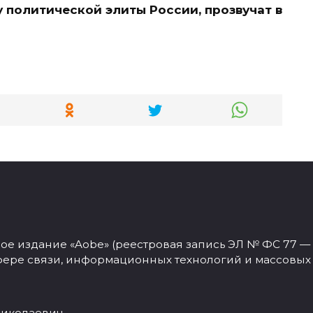
 политической элиты России, прозвучат в
 издание «Aobe» (реестровая запись ЭЛ № ФС 77 — 77
фере связи, информационных технологий и массовых
иколаевич.