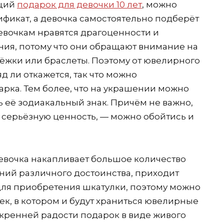
ящий
подарок для девочки 10 лет
, можно
фикат, а девочка самостоятельно подберёт
евочкам нравятся драгоценности и
я, потому что они обращают внимание на
ерёжки или браслеты. Поэтому от ювелирного
д ли откажется, так что можно
арка. Тем более, что на украшении можно
ь её зодиакальный знак. Причём не важно,
 серьёзную ценность, — можно обойтись и
евочка накапливает большое количество
ний различного достоинства, приходит
для приобретения шкатулки, поэтому можно
к, в котором и будут храниться ювелирные
скренней радости подарок в виде живого