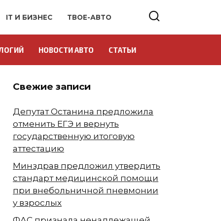
IT И БИЗНЕС
ТВОЕ-АВТО
ЛОГИЙ
НОВОСТИ АВТО
СТАТЬИ
Свежие записи
Депутат Останина предложила
отменить ЕГЭ и вернуть
государственную итоговую
аттестацию
Минздрав предложил утвердить
стандарт медицинской помощи
при внебольничной пневмонии
у взрослых
ФАС признала ненадлежащей