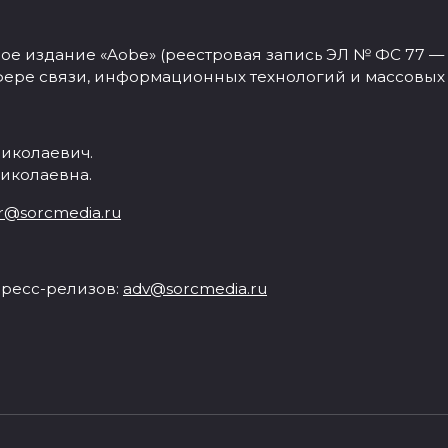
 издание «Aobe» (реестровая запись ЭЛ № ФС 77 — 77
фере связи, информационных технологий и массовых
иколаевич.
иколаевна.
r@sorcmedia.ru
ресс-релизов:
adv@sorcmedia.ru