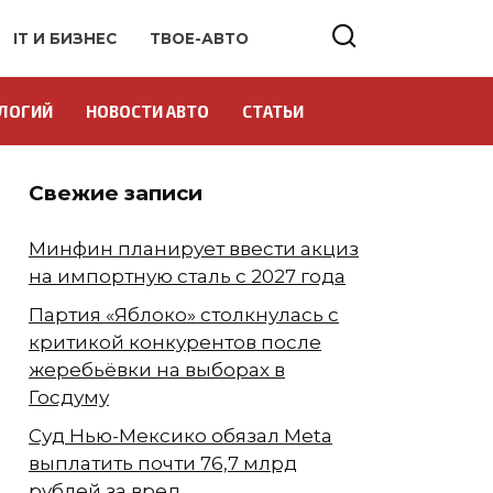
IT И БИЗНЕС
ТВОЕ-АВТО
ЛОГИЙ
НОВОСТИ АВТО
СТАТЬИ
Свежие записи
Минфин планирует ввести акциз
на импортную сталь с 2027 года
Партия «Яблоко» столкнулась с
критикой конкурентов после
жеребьёвки на выборах в
Госдуму
Суд Нью-Мексико обязал Meta
выплатить почти 76,7 млрд
рублей за вред