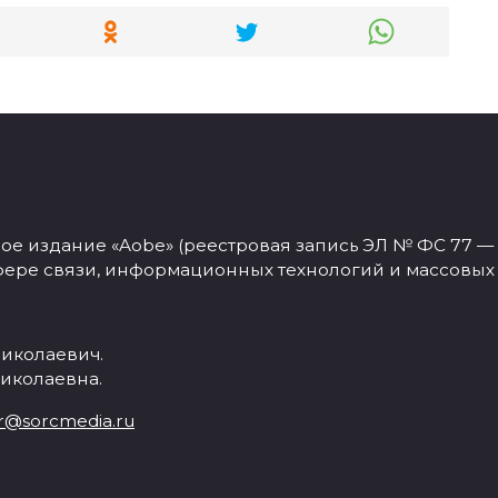
 издание «Aobe» (реестровая запись ЭЛ № ФС 77 — 77
фере связи, информационных технологий и массовых
иколаевич.
иколаевна.
r@sorcmedia.ru