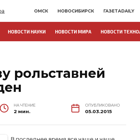
ОМСК
НОВОСИБИРСК
ГАЗЕТАDAILY
НОВОСТИ НАУКИ
НОВОСТИ МИРА
НОВОСТИ ТЕХНО
О
зу рольставней
ден
НА ЧТЕНИЕ
ОПУБЛИКОВАНО
2 мин.
05.03.2015
В последнее время все чаще и чаще