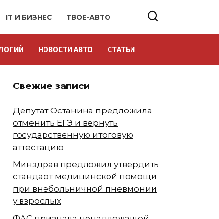
IT И БИЗНЕС
ТВОЕ-АВТО
ЛОГИЙ
НОВОСТИ АВТО
СТАТЬИ
Свежие записи
Депутат Останина предложила
отменить ЕГЭ и вернуть
государственную итоговую
аттестацию
Минздрав предложил утвердить
стандарт медицинской помощи
при внебольничной пневмонии
у взрослых
ФАС признала ненадлежащей