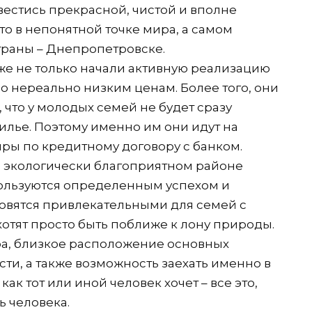
естись прекрасной, чистой и вполне
то в непонятной точке мира, а самом
траны – Днепропетровске.
же не только начали активную реализацию
о нереально низким ценам. Более того, они
что у молодых семей не будет сразу
илье. Поэтому именно им они идут на
иры по кредитному договору с банком.
и экологически благоприятном районе
пользуются определенным успехом и
новятся привлекательными для семей с
 хотят просто быть поближе к лону природы.
ра, близкое расположение основных
ти, а также возможность заехать именно в
как тот или иной человек хочет – все это,
ь человека.