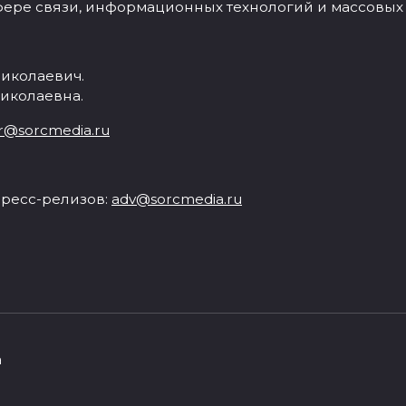
фере связи, информационных технологий и массовых
иколаевич.
иколаевна.
r@sorcmedia.ru
ресс-релизов:
adv@sorcmedia.ru
а